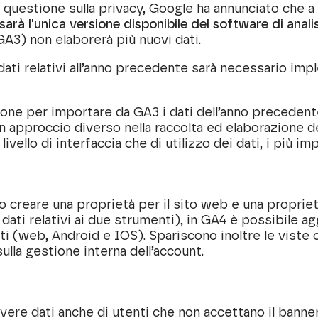
uestione sulla privacy, Google ha annunciato che a 
rà l'unica versione disponibile del software di anali
GA3) non elaborerà più nuovi dati.
dati relativi all’anno precedente sarà necessario imp
one per importare da GA3 i dati dell’anno precedent
n approccio diverso nella raccolta ed elaborazione d
ivello di interfaccia che di utilizzo dei dati, i più im
reare una proprietà per il sito web e una propriet
 dati relativi ai due strumenti), in GA4 è possibile a
ati (web, Android e IOS). Spariscono inoltre le vis
ulla gestione interna dell’account.
avere dati anche di utenti che non accettano il banne