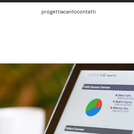
progetti
acanto
contatti