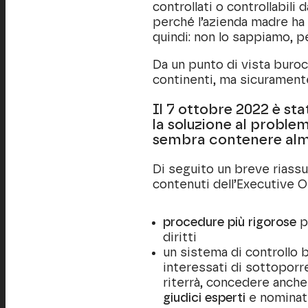
controllati o controllabil
perché l’azienda madre ha
quindi: non lo sappiamo, p
Da un punto di vista burocr
continenti, ma sicuramente
Il 7 ottobre 2022 è st
la soluzione al proble
sembra contenere al
Di seguito un breve riassun
contenuti dell’Executive O
procedure più rigorose
pe
diritti
un sistema di controllo b
interessati di sottoporr
riterrà, concedere anche
giudici esperti
e nominati 