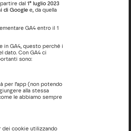
partire dal
1° luglio 2023
si di Google
e, da quella
lementare GA4 entro il 1
e in GA4, questo perché i
el dato. Con GA4 ci
portanti sono:
à per l’app (non potendo
ggiungere alla stessa
te come le abbiamo sempre
r dei cookie utilizzando