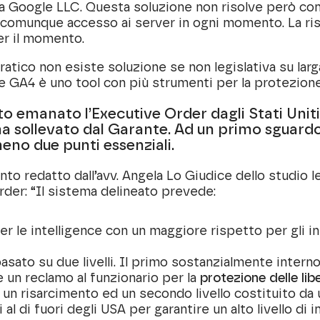
i da Google LLC. Questa soluzione non risolve però 
 comunque accesso ai server in ogni momento. La ri
er il momento.
atico non esiste soluzione se non legislativa su larga
 GA4 è uno tool con più strumenti per la protezione
ato emanato l’
Executive Order
dagli Stati Unit
ma sollevato dal Garante. Ad un primo sguardo
meno
due punti
essenziali
.
to redatto dall’avv. Angela Lo Giudice dello studio le
rder: “Il sistema delineato prevede:
r le intelligence con un maggiore rispetto per gli in
asato su due livelli. Il primo sostanzialmente interno
e un reclamo al funzionario per la
protezione delle libe
 un risarcimento ed un secondo livello costituito da
al di fuori degli USA per garantire un alto livello di i