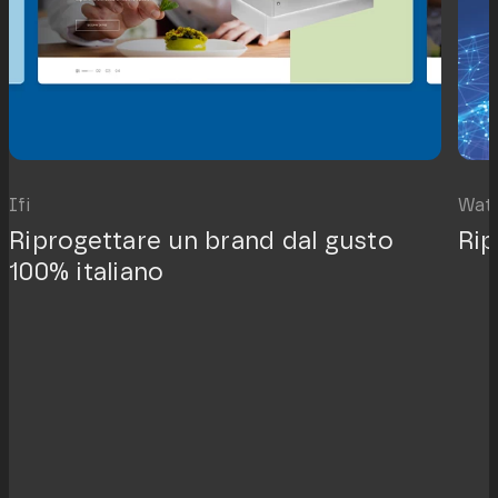
Ifi
Wate
Riprogettare un brand dal gusto
Rip
100% italiano