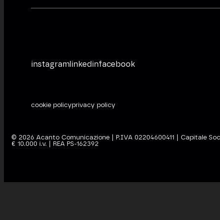
instagram
linkedin
facebook
cookie policy
privacy policy
©
2026
Acanto Comunicazione | P.IVA 02204600411 | Capitale Soc
€ 10.000 i.v. | REA PS-162392