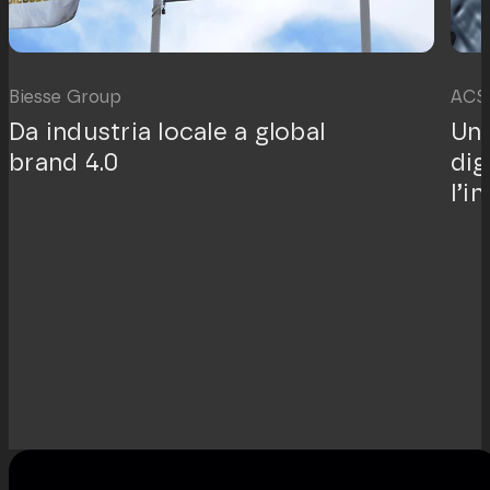
Biesse Group
ACS
Da industria locale a global
Un 
brand 4.0
dig
l’i